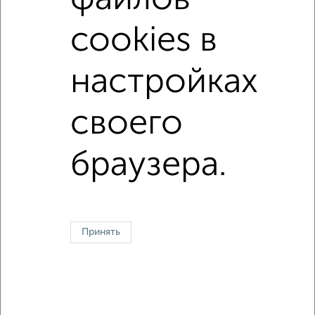
с раздельным санузлом
площадью до 80 м²
cookies в
С домофоном
В зеленой зоне
В экологически чистом районе
настройках
своего
Однокомнатные
Двухкомнатные
Трехкомнатные
4‑комнатные
Квартиры студии
От застройщика
Без посредников
Вторичное жилье
В новостройке
В строящемся доме
В новом доме
браузера.
Контакты
Политика конфиденциальности
Пользовательское соглашение
Иркутск, улица Чехова 17
© 2015–2026
Сайт-доска объявлений недвижимости
О проекте
Принять
Реклама на портале
Новости
Статьи
Блог
Риэлторы
Агентства
Застройщики
Ипотечный калькулятор
Консультации по недвижимости
Разместить объявление
Скачать приложение
Соцсети (vk.com | t.me | dzen.ru)