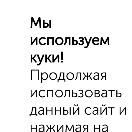
Расположение, инфраструктура рядом
Мы
Школы
Продукты
Аптеки
используем
Дет. сады
Банкоматы
Торг. центры
Поликлиники
Фитнес
Кафе
куки!
Продолжая
использовать
данный сайт и
нажимая на