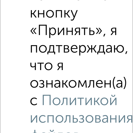
кнопку
«Принять», я
Сравнение средних цен
подтверждаю,
3‑комнатные квартиры с похожей площадью ±10%
что я
₽
10 700 000
ознакомлен(а)
₽
7 854 000
с
Политикой
₽
11 110 000
Средняя цена район
использовани
Это предложение
Средняя цена по городу