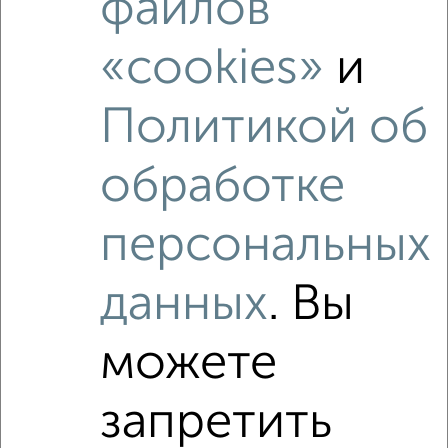
файлов
Похожие предложения рядом
«cookies»
и
3‑комнатные квартиры недалеко от территория 1-й
Ленинский квартал 2
Политикой об
обработке
персональных
данных
. Вы
можете
запретить