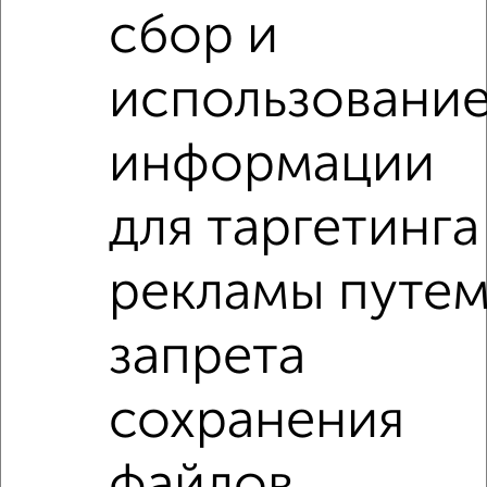
сбор и
Рядом, с меньшей ценой
использовани
Недалеко от территория 1-й Ленинский квартал 2 с ценой
ниже
информации
3‑комнатные квартиры
для таргетинга
Поиск по схожим параметрам:
микрорайон Ново-Ленино
рекламы путе
жилой комплекс территория 1-й Ленинский
запрета
на улице территория 1-й Ленинский квартал
не первый этаж
с балконом
сохранения
с центральным отоплением
в строящихся домах
в новостройках
в панельном доме
файлов