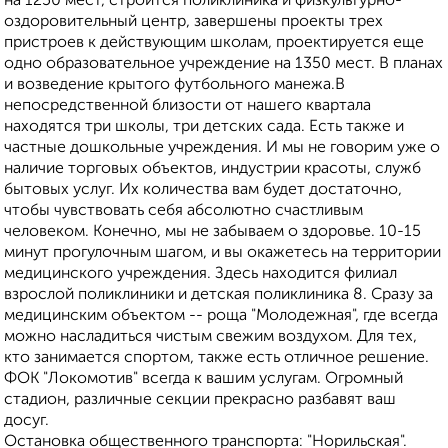
на 1250 мест, строится поликлиника и физкультурно-
оздоровительный центр, завершены проекты трех
пристроев к действующим школам, проектируется еще
одно образовательное учреждение на 1350 мест. В планах
и возведение крытого футбольного манежа.В
непосредственной близости от нашего квартала
находятся три школы, три детских сада. Есть также и
частные дошкольные учреждения. И мы не говорим уже о
наличие торговых объектов, индустрии красоты, служб
бытовых услуг. Их количества вам будет достаточно,
чтобы чувствовать себя абсолютно счастливым
человеком. Конечно, мы не забываем о здоровье. 10-15
минут прогулочным шагом, и вы окажетесь на территории
медицинского учреждения. Здесь находится филиал
взрослой поликлиники и детская поликлиника 8. Сразу за
медицинским объектом -- роща "Молодежная", где всегда
можно насладиться чистым свежим воздухом. Для тех,
кто занимается спортом, также есть отличное решение.
ФОК "Локомотив" всегда к вашим услугам. Огромный
стадион, различные секции прекрасно разбавят ваш
досуг.
Остановка общественного транспорта: "Норильская".