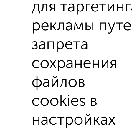
для таргетинг
2
/2
1-к квартира, вторичка, 35м², 15/16 этаж
рекламы пут
₽
₽
4 019 640
114 000
за м²
мкр. Ново-Ленино, ЖК Мега, Баумана 271/2
Агентство, 06.08.2026
запрета
1-к квартиры
сохранения
Поиск по схожим параметрам:
не первый этаж
не последний этаж
с балконом
файлов
с центральным отоплением
в строящихся домах
cookies в
в новостройках
в панельном доме
с раздельным санузлом
Цена до 4 500 000 руб.
настройках
площадью до 40 м²