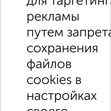
для таргетинг
2
/2
рекламы
1-к квартира, вторичка, 35м², 16/16 этаж
₽
₽
4 019 640
114 000
за м²
Агентство, 06.08.2026
путем запрет
1-к квартиры
сохранения
Поиск по схожим параметрам:
не первый этаж
не последний этаж
с балконом
файлов
с центральным отоплением
в строящихся домах
cookies в
в новостройках
в панельном доме
с раздельным санузлом
Цена до 4 500 000 руб.
настройках
площадью до 40 м²