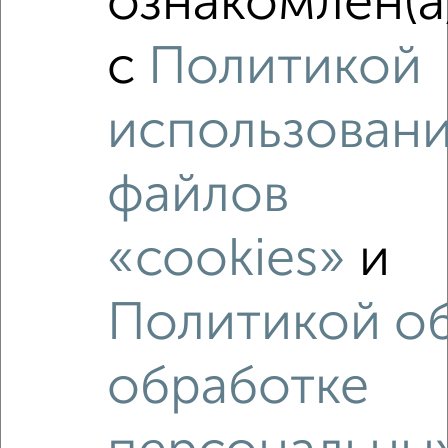
ознакомлен(а
₽
₽
4 019 640
114 000
за м²
мкр. Ново-Ленино, ЖК Мега, Баумана 271/2
с
Политикой
Агентство, 06.08.2026
использован
файлов
‹
›
«cookies»
и
2
/2
1-к квартира, вторичка, 35м², 15/16 этаж
Политикой о
₽
₽
4 019 640
114 000
за м²
мкр. Ново-Ленино, ЖК Мега, Баумана 271/2
Агентство, 06.08.2026
обработке