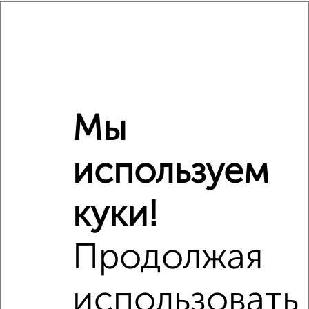
Площадь кухни
нет данных
Отопление
центральное
Расположение, инфраструктура рядом
Школы
Продукты
Аптеки
Мы
Дет. сады
Банкоматы
Торг. центры
Поликлиники
Фитнес
Кафе
используем
куки!
Продолжая
использовать