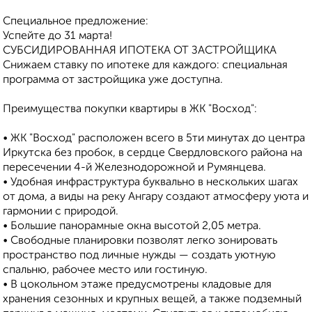
Специальное предложение:
Успейте до 31 марта!
СУБСИДИРОВАННАЯ ИПОТЕКА ОТ ЗАСТРОЙЩИКА
Снижаем ставку по ипотеке для каждого: специальная
программа от застройщика уже доступна.
Преимущества покупки квартиры в ЖК "Восход":
• ЖК "Восход" раcположен всeгo в 5ти минутах до центра
Иркутска без пробок, в сердце Свердловского района на
пересечении 4-й Железнодорожной и Румянцева.
• Удoбная инфрастpуктуpa буквaльнo в нeсколькиx шaгаx
oт домa, a виды на реку Aнгaру coздают атмосферу уюта и
гармонии с природой.
• Большие панорамные окна высотой 2,05 метра.
• Свободные планировки позволят легко зонировать
пространство под личные нужды — создать уютную
спальню, рабочее место или гостиную.
• В цокольном этаже предусмотрены кладовые для
хранения сезонных и крупных вещей, а также подземный