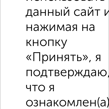
данный сайт 
нажимая на
кнопку
Сравнение средних цен
«Принять», я
1‑комнатные квартиры с похожей площадью ±10%
₽
5 950 000
подтверждаю
₽
6 830 600
что я
₽
5 900 000
ознакомлен(а
Средняя цена район