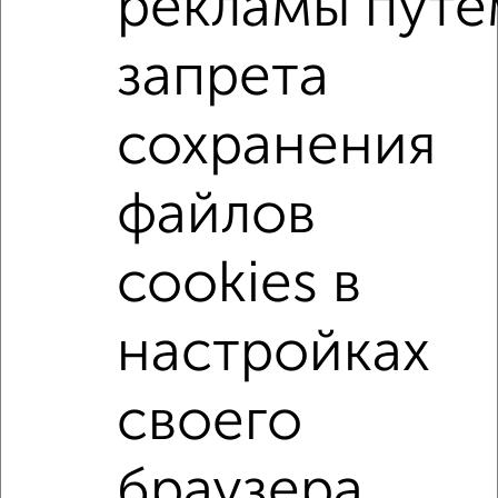
рекламы путе
запрета
1-к квартиры
Поиск по схожим параметрам:
сохранения
на улице Румянцева
не первый этаж
не последний этаж
с балконом
файлов
с центральным отоплением
Вторичное жилье
в панельном доме
с раздельным санузлом
cookies в
площадью до 30 м²
В ипотеку
настройках
С панорамными окнами
С паркингом
своего
Однокомнатные
Двухкомнатные
Трехкомнатные
4‑комнатные
Квартиры студии
От застройщика
Без посредников
Вторичное жилье
браузера.
В новостройке
В строящемся доме
В новом доме