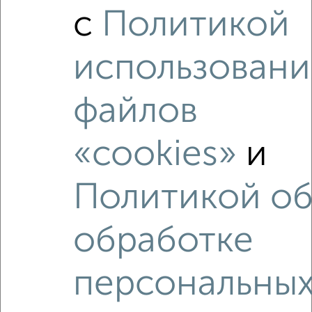
Это предложение
с
Политикой
Средняя цена по городу
использовани
Похожие предложения рядом
1‑комнатные квартиры недалеко от Румянцева 40
файлов
«cookies»
и
Политикой о
обработке
персональны