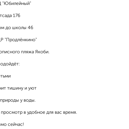
Ц "Юбилейный"
тсада 176
ом до школы 46
ЦР "Продлёнкино"
вописного пляжа Якоби.
одойдёт:
етьми
нит тишину и уют
природы у воды.
просмотр в удобное для вас время.
ямо сейчас!