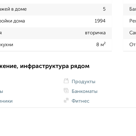
ажей в доме
5
Ба
ройки дома
1994
Ре
я
вторичка
Са
кухни
8 м²
От
жение, инфраструктура рядом
Продукты
ды
Банкоматы
иники
Фитнес