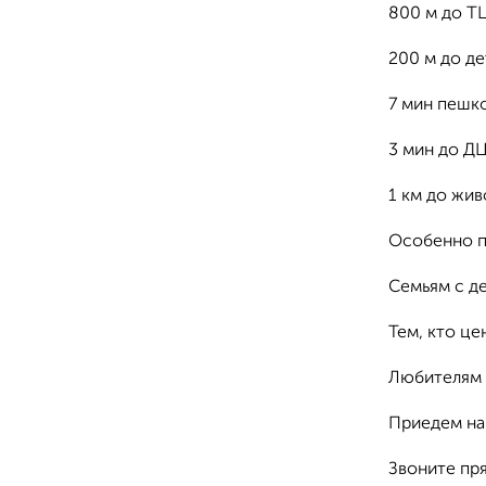
800 м до Т
200 м до де
7 мин пешк
3 мин до Д
1 км до жи
Особенно п
Семьям с д
Тем, кто це
Любителям 
Приедем на 
Звоните пр