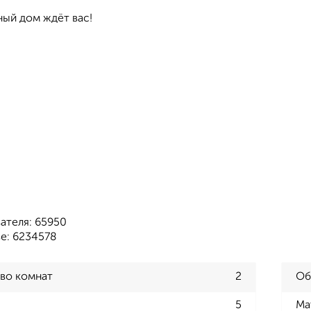
ный дом ждёт вас!
ателя: 65950
зе: 6234578
во комнат
2
Об
5
Ма