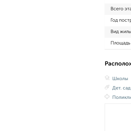
Всего эт
Год пост
Вид жиль
Площадь 
Располо
Школы
Дет. са
Поликл