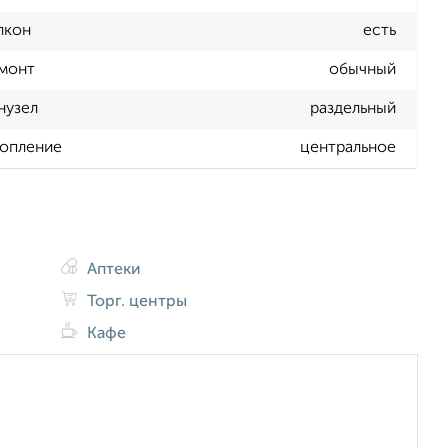
лкон
есть
монт
обычный
нузел
раздельный
опление
центральное
Аптеки
Торг. центры
Кафе