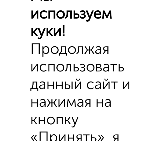
Похожие предложения рядом
используем
3‑комнатные квартиры недалеко от
куки!
Продолжая
использовать
данный сайт и
нажимая на
кнопку
«Принять», я