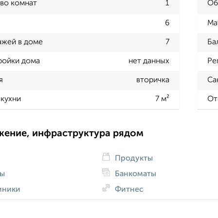
во комнат
1
Об
6
Ма
ажей в доме
7
Ба
ройки дома
нет данных
Ре
я
вторичка
Са
кухни
7 м²
От
жение, инфраструктура рядом
Продукты
ды
Банкоматы
иники
Фитнес