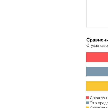
Сравнени
Студия ква
Средняя ц
Это пред