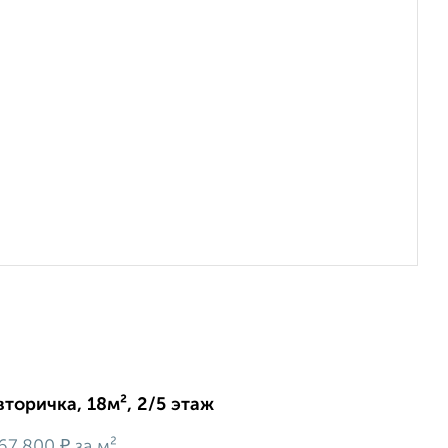
вторичка, 18м², 2/5 этаж
₽
67 800
за м²