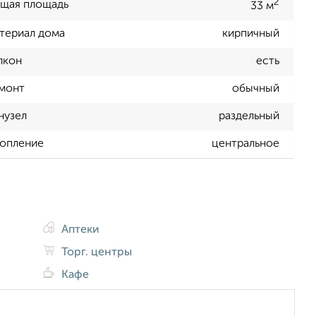
2
щая площадь
33 м
териал дома
кирпичный
лкон
есть
монт
обычный
нузел
раздельный
опление
центральное
Аптеки
Торг. центры
Кафе