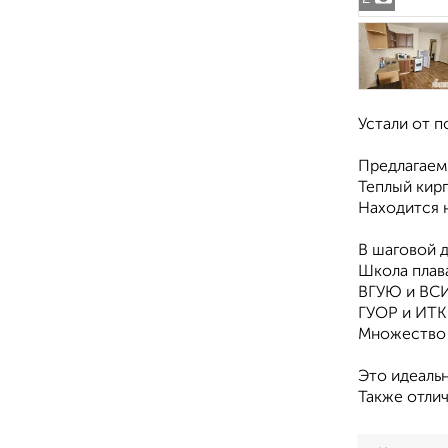
Устали от п
Предлагаем
Теплый кир
Находится 
В шаговой 
Школа плав
ВГУЮ и ВС
ГУОР и ИТК
Множество 
Это идеальн
Также отлич