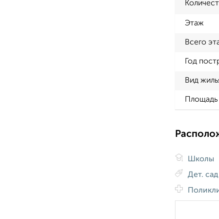
Количест
Этаж
Всего эт
Год пост
Вид жиль
Площадь 
Располо
Школы
Дет. са
Поликл