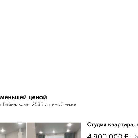
 меньшей ценой
т Байкальская 253Б с ценой ниже
Студия квартира, 
₽
4 900 000
2