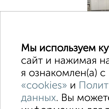
‹
2
/2
Мы используем ку
сайт и нажимая н
Студии 
Поиск по с
я ознакомлен(а) с
микрора
«cookies»
и
Полит
с балко
данных
. Вы может
с разде