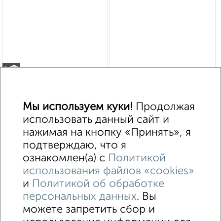
1
Помещение свободного назначения, 151 м²
₽
₽
600 000
4 000
за м²
Мы используем куки!
Продолжая
мкр. Иркутск-2, Авиастроителей 61
использовать данный сайт и
Собственник, 13.11.2020
нажимая на кнопку «Принять», я
подтверждаю, что я
ознакомлен(а) с
Политикой
1 / 1
использования файлов «cookies»
и
Политикой об обработке
Офисное помещение
Торговое помещение
персональных данных
. Вы
Помещение свободного назначения
Складское помещение
можете запретить сбор и
Производственное помещение